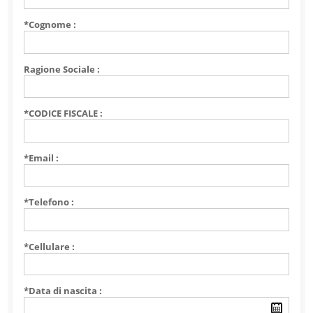
*Cognome :
Ragione Sociale :
*CODICE FISCALE :
*Email :
*Telefono :
*Cellulare :
*Data di nascita :